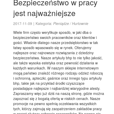
Bezpieczeństwo w pracy
jest najważniejsze
2017-11-09
|
Kategoria:
Pieniądze / Hurtownie
Wiele firm często weryfikuje sposób, w jaki dba o
bezpieczeństwo swoich pracowników oraz klientów i
gości. Właśnie dlatego nasze przedsiębiorstwo w tak
łatwy sposób wpasowało się w rynek. Oferujemy
najlepsze oraz najnowsze rozwiązania z dziedziny
bezpieczeństwa. Nasze artykuły bhp to nie tylko jakość,
ale także wysoka estetyka oraz pewność działania w
każdych warunkach. W naszym sklepie internetowym
mogą państwo znaleźć różnego rodzaju odzież roboczą
i ochronną, apteczki, gaśnice oraz innego typu artykuły
bhp, takie jak na przykład środki czyszczące
posiadające najlepsze i najbardziej wiarygodne atesty.
Zapraszamy więc już dziś na naszą stronę, gdzie można
zapoznać się z bogatą ofertą w niskich cenach. Nasze
promocje na pewno spełnią oczekiwania wszystkich
tych, którzy zajmują się zaopatrzeniem zakładów pracy
w sprzęt służący ochronie pracowników. Na pewno nie