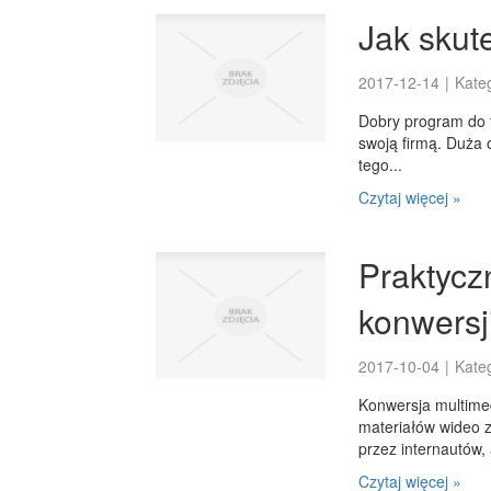
Jak skut
2017-12-14
|
Kate
Dobry program do f
swoją firmą. Duża 
tego...
Czytaj więcej »
Praktycz
konwersj
2017-10-04
|
Kate
Konwersja multime
materiałów wideo
przez internautów, 
Czytaj więcej »