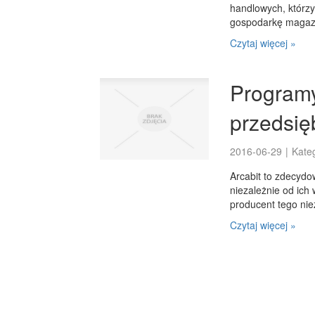
handlowych, którz
gospodarkę magazy
Czytaj więcej »
Programy
przedsię
2016-06-29
|
Kate
Arcabit to zdecydo
niezależnie od ich 
producent tego ni
Czytaj więcej »