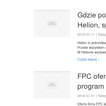
Gdzie po
Helion, 
2016-07-11
|
Kate
Helion to jednostk
Przede wszystkim d
W Helionie wydawan
Czytaj więcej »
FPC ofer
program
2016-07-01
|
Kate
Oferta firmy FPC s