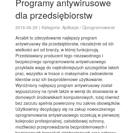
Programy antywirusowe
dla przedsiębiorstw
2016-06-29
|
Kategoria:
Aplikacje / Oprogramowanie
Arcabit to zdecydowanie najlepszy program
antywirusowy dla przedsiębiorstw, niezależnie od ich
wielkości ani od branży, w której funkcjonują.
Przedstawiany producent tego niezawodnego i
bezpiecznego oprogramowania antywirusowego
przykłada wagę do najdrobniejszych szczegółów takich
prac, wszystko w trosce o maksymalne zadowolenie
klientów oraz ich bezproblemowe użytkowanie.
Wyróżniony najlepszy program antywirusowy został
wypuszczony na rynek także w wersji do stosowania w
domowych środowiskach komputerowych, tutaj również
bez zarzutu spełnia powierzony mu zakres obowiązków.
Użytkownicy decydujący się na zakup nowoczesnego
oprogramowania antywirusowego oczekują w pierwszej
kolejności profesjonalnej, całodobowej ochrony,
możliwości przeprowadzania bezproblemowych i
bezpiecznych transakcji elektronicznych oraz ochrony