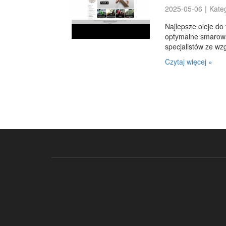
2025-05-06
|
Kate
Najlepsze oleje do
optymalne smarowan
specjalistów ze wzg
Czytaj więcej »