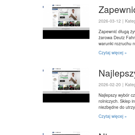
Zapewnić
2026-03-12
|
Kate
Zapewnić długą żyw
żarowa Deutz Fahr 
warunki rozruchu n
Czytaj więcej »
Najlepsz
2026-02-20
|
Kate
Najlepszy wybór cz
rolniczych. Sklep 
niezbędne do utrzy
Czytaj więcej »