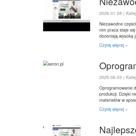
Niezawod
2026-01-28
|
Kate
Niezawodne części
nim praca staje się
doceniają wysoką j
Czytaj więcej »
Oprogra
2025-06-03
|
Kate
Oprogramowanie do
produkcji. Dzięki 
materiałów w sposó
Czytaj więcej »
Najlepsze