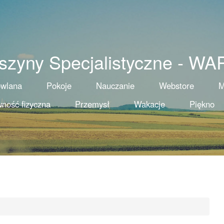
szyny Specjalistyczne - WA
owlana
Pokoje
Nauczanie
Webstore
M
ność fizyczna
Przemysł
Wakacje
Piękno