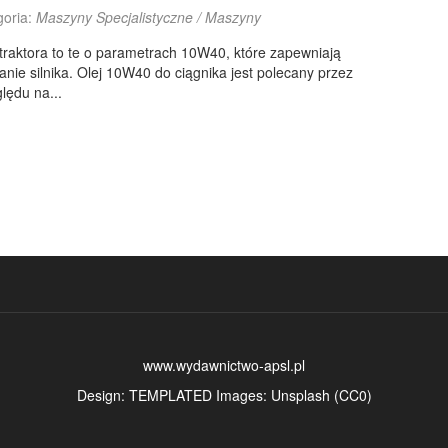
goria:
Maszyny Specjalistyczne / Maszyny
 traktora to te o parametrach 10W40, które zapewniają
ie silnika. Olej 10W40 do ciągnika jest polecany przez
lędu na...
www.wydawnictwo-apsl.pl
Design:
TEMPLATED
Images:
Unsplash
(
CC0
)