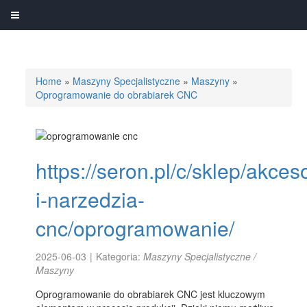
Home
»
Maszyny Specjalistyczne
»
Maszyny
»
Oprogramowanie do obrabiarek CNC
https://seron.pl/c/sklep/akces
i-narzedzia-
cnc/oprogramowanie/
2025-06-03
|
Kategoria:
Maszyny Specjalistyczne /
Maszyny
Oprogramowanie do obrabiarek CNC jest kluczowym