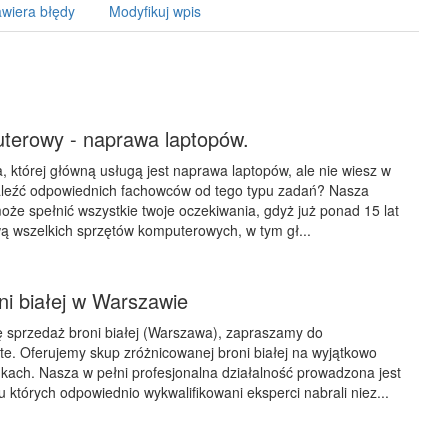
wiera błędy
Modyfikuj wpis
terowy - naprawa laptopów.
a, której główną usługą jest naprawa laptopów, ale nie wiesz w
aleźć odpowiednich fachowców od tego typu zadań? Nasza
oże spełnić wszystkie twoje oczekiwania, gdyż już ponad 15 lat
ą wszelkich sprzętów komputerowych, w tym gł...
ni białej w Warszawie
cię sprzedaż broni białej (Warszawa), zapraszamy do
te. Oferujemy skup zróżnicowanej broni białej na wyjątkowo
kach. Nasza w pełni profesjonalna działalność prowadzona jest
gu których odpowiednio wykwalifikowani eksperci nabrali niez...