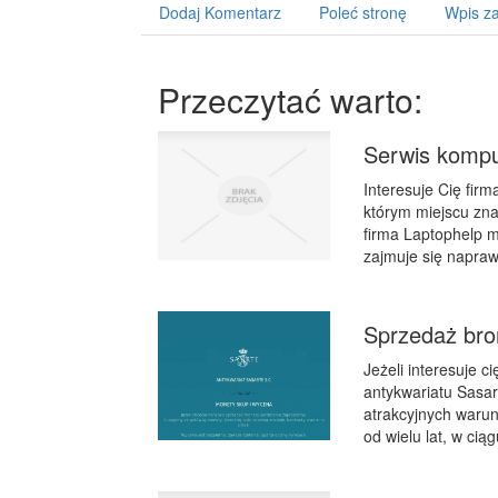
Dodaj Komentarz
Poleć stronę
Wpis za
Przeczytać warto:
Serwis kompu
Interesuje Cię firm
którym miejscu zn
firma Laptophelp m
zajmuje się napraw
Sprzedaż bro
Jeżeli interesuje 
antykwariatu Sasar
atrakcyjnych warun
od wielu lat, w cią