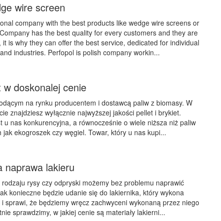
dge wire screen
sional company with the best products like wedge wire screens or
 Company has the best quality for every customers and they are
 it is why they can offer the best service, dedicated for individual
nd industries. Perfopol is polish company workin...
et w doskonalej cenie
wiodącym na rynku producentem i dostawcą paliw z biomasy. W
 znajdziesz wyłącznie najwyższej jakości pellet i brykiet.
st u nas konkurencyjna, a równocześnie o wiele niższa niż paliw
h jak ekogroszek czy węgiel. Towar, który u nas kupi...
naprawa lakieru
 rodzaju rysy czy odpryski możemy bez problemu naprawić
ak konieczne będzie udanie się do lakiernika, który wykona
ej i sprawi, że będziemy wręcz zachwyceni wykonaną przez niego
nie sprawdzimy, w jakiej cenie są materiały lakierni...