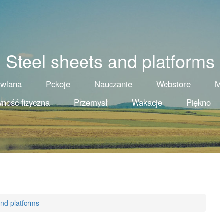
Steel sheets and platforms
owlana
Pokoje
Nauczanie
Webstore
M
ność fizyczna
Przemysł
Wakacje
Piękno
and platforms