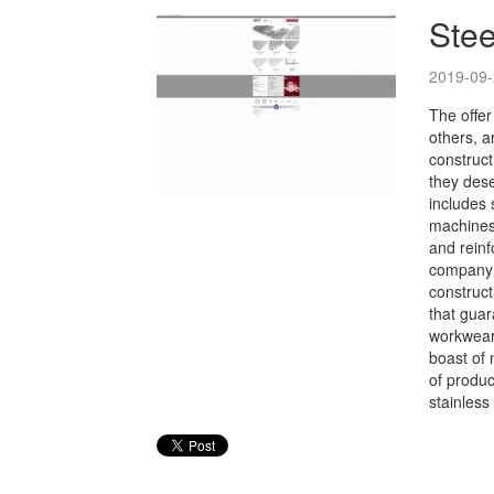
Stee
2019-09-
The offer
others, a
construct
they dese
includes 
machines 
and reinf
company a
construct
that guar
workwear 
boast of 
of produc
stainless 