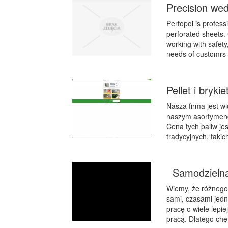
Precision we
Perfopol is profes
perforated sheets.
working with safety,
needs of customrs a
Pellet i bryki
Nasza firma jest 
naszym asortymencie
Cena tych paliw je
tradycyjnych, takic
Samodzielna 
Wiemy, że różnego
sami, czasami jedn
pracę o wiele lepi
pracą. Dlatego chęt