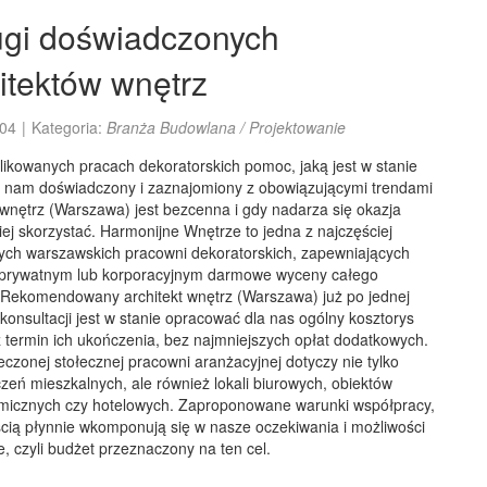
ugi doświadczonych
itektów wnętrz
04
|
Kategoria:
Branża Budowlana / Projektowanie
ikowanych pracach dekoratorskich pomoc, jaką jest w stanie
 nam doświadczony i zaznajomiony z obowiązującymi trendami
 wnętrz (Warszawa) jest bezcenna i gdy nadarza się okazja
iej skorzystać. Harmonijne Wnętrze to jedna z najczęściej
ych warszawskich pracowni dekoratorskich, zapewniających
 prywatnym lub korporacyjnym darmowe wyceny całego
. Rekomendowany architekt wnętrz (Warszawa) już po jednej
konsultacji jest w stanie opracować dla nas ogólny kosztorys
 termin ich ukończenia, bez najmniejszych opłat dodatkowych.
eczonej stołecznej pracowni aranżacyjnej dotyczy nie tylko
eń mieszkalnych, ale również lokali biurowych, obiektów
micznych czy hotelowych. Zaproponowane warunki współpracy,
cią płynnie wkomponują się w nasze oczekiwania i możliwości
, czyli budżet przeznaczony na ten cel.