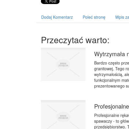
Dodaj Komentarz
Poleć stronę
Wpis za
Przeczytać warto:
Wytrzymała n
Bardzo często prze
granitowej. Tego ro
wytrzymałością, a
funkcjonalnym mat
prezentowanego su
Profesjonaln
Profesjonalne ręk
spawaczy - to głó
przedsiębiorstwo.