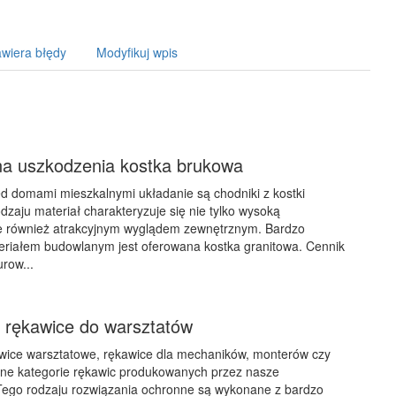
wiera błędy
Modyfikuj wpis
a uszkodzenia kostka brukowa
d domami mieszkalnymi układanie są chodniki z kostki
dzaju materiał charakteryzuje się nie tylko wysoką
le również atrakcyjnym wyglądem zewnętrznym. Bardzo
eriałem budowlanym jest oferowana kostka granitowa. Cennik
row...
e rękawice do warsztatów
awice warsztatowe, rękawice dla mechaników, monterów czy
wne kategorie rękawic produkowanych przez nasze
 Tego rodzaju rozwiązania ochronne są wykonane z bardzo