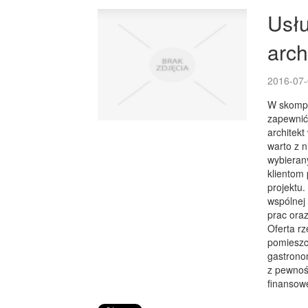
Usł
arch
2016-07-
W skompl
zapewnić
architekt
warto z n
wybieran
klientom
projektu
wspólnej 
prac oraz
Oferta rz
pomieszcz
gastrono
z pewnoś
finansowe