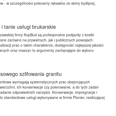
ów - w szczególności polecamy rękawice ze skóry bydlęcej,
i tanie usługi brukarskie
zawskiej firmy KopBud są profesjonalne podjazdy z kostki
ne zarówno na prywatnych, jak i publicznych posesjach.
lizacji prac o takim charakterze, dostępność najlepszej jakości
anych oraz maszyn to argumenty zachęcające do wyboru
sowego szlifowania granitu
granitowe wymagają systematycznych prac obejmujących
owierzchni, ich konserwacje czy polerowanie, a do tych zadań
iadanie odpowiednich narzędzi. Konserwacje, impregnacje i
 to standardowe usługi wykonywane w firmie Pionier, realizującej