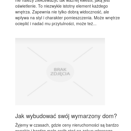
nie należy zlekceważyć tak ważnej kwestii, jaką jest
oświetlenie. To niezwykle istotny element każdego
wnętrza. Zapewnia nie tylko dobrą widoczność, ale
wpływa na styl i charakter pomieszczenia. Może wnętrze
ocieplić i nadać mu przytulności, może też...
Jak wybudować swój wymarzony dom?
Żyjemy w czasach, gdzie ceny nieruchomości są bardzo
wysokie i bardzo mało osób stać na zakup własnego