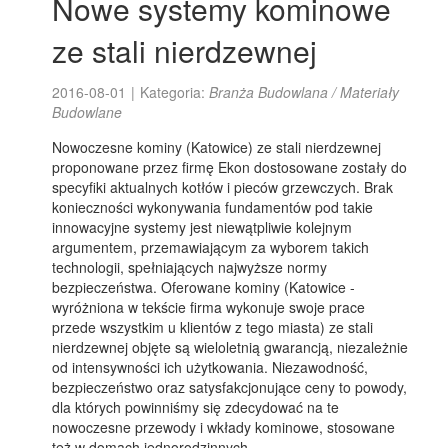
Nowe systemy kominowe
ze stali nierdzewnej
2016-08-01
|
Kategoria:
Branża Budowlana / Materiały
Budowlane
Nowoczesne kominy (Katowice) ze stali nierdzewnej
proponowane przez firmę Ekon dostosowane zostały do
specyfiki aktualnych kotłów i pieców grzewczych. Brak
konieczności wykonywania fundamentów pod takie
innowacyjne systemy jest niewątpliwie kolejnym
argumentem, przemawiającym za wyborem takich
technologii, spełniających najwyższe normy
bezpieczeństwa. Oferowane kominy (Katowice -
wyróżniona w tekście firma wykonuje swoje prace
przede wszystkim u klientów z tego miasta) ze stali
nierdzewnej objęte są wieloletnią gwarancją, niezależnie
od intensywności ich użytkowania. Niezawodność,
bezpieczeństwo oraz satysfakcjonujące ceny to powody,
dla których powinniśmy się zdecydować na te
nowoczesne przewody i wkłady kominowe, stosowane
też w domach jednorodzinnych.