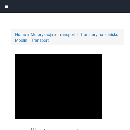
Home
»
Motoryzacja
»
Transport
»
Transfery na lotnisko
Modlin - Transport