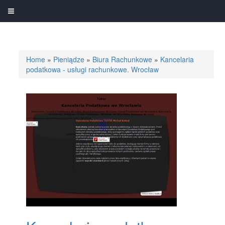
Home
»
Pieniądze
»
Biura Rachunkowe
»
Kancelaria
podatkowa - usługi rachunkowe. Wrocław