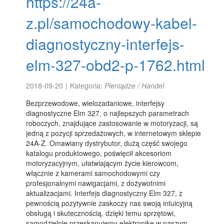
https://24a-
z.pl/samochodowy-kabel-
diagnostyczny-interfejs-
elm-327-obd2-p-1762.html
2018-09-20
|
Kategoria:
Pieniądze / Handel
Bezprzewodowe, wielozadaniowe, interfejsy
diagnostyczne Elm 327, o najlepszych parametrach
roboczych, znajdujące zastosowanie w motoryzacji, są
jedną z pozycji sprzedażowych, w internetowym sklepie
24A-Z. Omawiany dystrybutor, dużą część swojego
katalogu produktowego, poświęcił akcesoriom
motoryzacyjnym, ułatwiającym życie kierowcom,
włącznie z kamerami samochodowymi czy
profesjonalnymi nawigacjami, z dożywotnimi
aktualizacjami. Interfejs diagnostyczny Elm 327, z
pewnością pozytywnie zaskoczy nas swoją intuicyjną
obsługą i skutecznością, dzięki temu sprzętowi,
samodzielnie przeskanujemy elektronikę w naszym