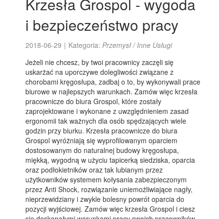
Krzesła Grospol - wygoda
i bezpieczeństwo pracy
2018-06-29
|
Kategoria:
Przemysł / Inne Usługi
Jeżeli nie chcesz, by twoi pracownicy zaczęli się
uskarżać na uporczywe dolegliwości związane z
chorobami kręgosłupa, zadbaj o to, by wykonywali prace
biurowe w najlepszych warunkach. Zamów więc krzesła
pracownicze do biura Grospol, które zostały
zaprojektowane i wykonane z uwzględnieniem zasad
ergonomii tak ważnych dla osób spędzających wiele
godzin przy biurku. Krzesła pracownicze do biura
Grospol wyróżniają się wyprofilowanym oparciem
dostosowanym do naturalnej budowy kręgosłupa,
miękką, wygodną w użyciu tapicerką siedziska, oparcia
oraz podłokietników oraz tak lubianym przez
użytkowników systemem kołysania zabezpieczonym
przez Anti Shock, rozwiązanie uniemożliwiające nagły,
nieprzewidziany i zwykle bolesny powrót oparcia do
pozycji wyjściowej. Zamów więc krzesła Grospol i ciesz
się doskonałymi warunkami pracy swoich pracowników.