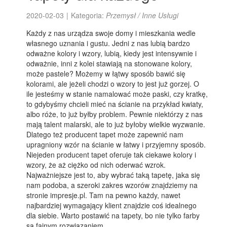
2020-02-03
|
Kategoria:
Przemysł / Inne Usługi
Każdy z nas urządza swoje domy i mieszkania wedle
własnego uznania i gustu. Jedni z nas lubią bardzo
odważne kolory i wzory, lubią, kiedy jest intensywnie i
odważnie, inni z kolei stawiają na stonowane kolory,
może pastele? Możemy w łątwy sposób bawić się
kolorami, ale jeżeli chodzi o wzory to jest już gorzej. O
ile jesteśmy w stanie namalować może paski, czy kratkę,
to gdybyśmy chcieli mieć na ścianie na przykład kwiaty,
albo róże, to już byłby problem. Pewnie niektórzy z nas
mają talent malarski, ale to już byłoby wielkie wyzwanie.
Dlatego też producent tapet może zapewnić nam
upragniony wzór na ścianie w łatwy i przyjemny sposób.
Niejeden producent tapet oferuje tak ciekawe kolory i
wzory, że aż ciężko od nich oderwać wzrok.
Najważniejsze jest to, aby wybrać taką tapetę, jaka się
nam podoba, a szeroki zakres wzorów znajdziemy na
stronie impresje.pl. Tam na pewno każdy, nawet
najbardziej wymagający klient znajdzie coś idealnego
dla siebie. Warto postawić na tapety, bo nie tylko farby
są fajnym rozwiązaniem.