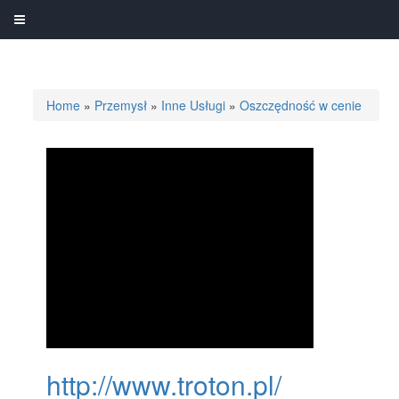
Home
»
Przemysł
»
Inne Usługi
»
Oszczędność w cenie
http://www.troton.pl/