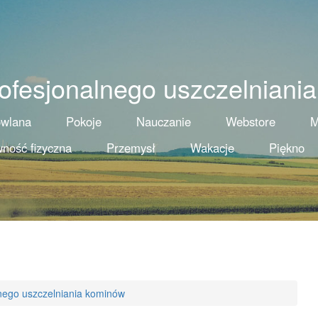
rofesjonalnego uszczelniani
owlana
Pokoje
Nauczanie
Webstore
M
ność fizyczna
Przemysł
Wakacje
Piękno
lnego uszczelniania kominów