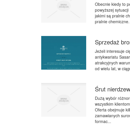
Obecnie kiedy to p
powyższej sytuacji 
jakimi są pralnie 
pralnie chemiczne.
Sprzedaż bro
Jeżeli interesuje 
antykwariatu Sasar
atrakcyjnych warun
od wielu lat, w cią
Śrut nierdze
Dużą wybór różno
wszystkim klientom
Oferta obejmuje kil
zamawianych surowc
formac...