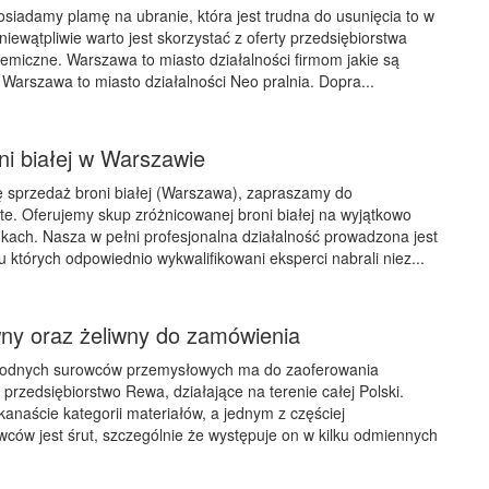
osiadamy plamę na ubranie, która jest trudna do usunięcia to w
niewątpliwie warto jest skorzystać z oferty przedsiębiorstwa
chemiczne. Warszawa to miasto działalności firmom jakie są
 Warszawa to miasto działalności Neo pralnia. Dopra...
ni białej w Warszawie
cię sprzedaż broni białej (Warszawa), zapraszamy do
te. Oferujemy skup zróżnicowanej broni białej na wyjątkowo
kach. Nasza w pełni profesjonalna działalność prowadzona jest
gu których odpowiednio wykwalifikowani eksperci nabrali niez...
wny oraz żeliwny do zamówienia
rodnych surowców przemysłowych ma do zaoferowania
 przedsiębiorstwo Rewa, działające na terenie całej Polski.
kanaście kategorii materiałów, a jednym z częściej
ów jest śrut, szczególnie że występuje on w kilku odmiennych