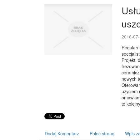
Usłu
uszc
2016-07-
Regularne
specjalis
Projekt, 
frezowan
ceramicz
nowych t
Oferowan
użyciem 
omawiany
to kolejn
Dodaj Komentarz
Poleć stronę
Wpis za