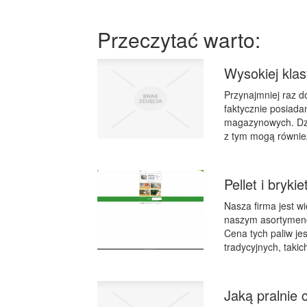
Przeczytać warto:
Wysokiej klas
Przynajmniej raz d
faktycznie posiada
magazynowych. Dzi
z tym mogą również
Pellet i bryki
Nasza firma jest 
naszym asortymencie
Cena tych paliw je
tradycyjnych, takic
Jaką pralnie