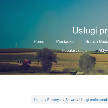
Usługi p
Home
Pieniądze
Branża Bud
Popularyzacja
Aktyw
Home
»
Przemysł
»
Serwis
»
Usługi profesjona