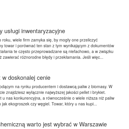
y usługi inwentaryzacyjne
o roku, wiele firm zamyka się, by mogły one przeliczyć
ny towar i porównać ten stan z tym wynikającym z dokumentów
ałania te często przeprowadzane są niefachowo, a w związku
 zawierać różnorodne błędy i przekłamania. Jeśli więc...
et w doskonalej cenie
wiodącym na rynku producentem i dostawcą paliw z biomasy. W
 znajdziesz wyłącznie najwyższej jakości pellet i brykiet.
st u nas konkurencyjna, a równocześnie o wiele niższa niż paliw
h jak ekogroszek czy węgiel. Towar, który u nas kupi...
 chemiczną warto jest wybrać w Warszawie