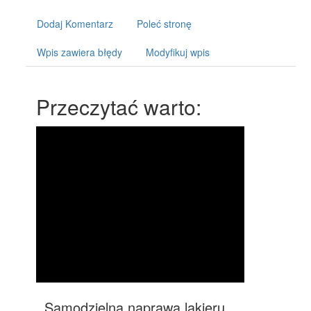
Dodaj Komentarz
Poleć stronę
Wpis zawiera błędy
Modyfikuj wpis
Przeczytać warto:
Samodzielna naprawa lakieru