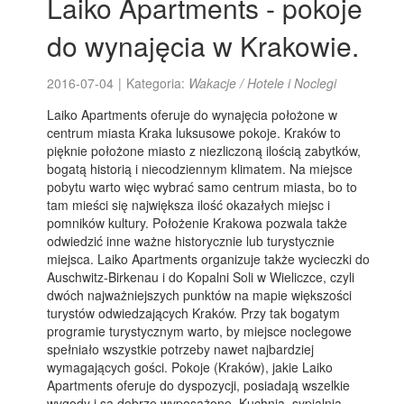
Laiko Apartments - pokoje
do wynajęcia w Krakowie.
2016-07-04
|
Kategoria:
Wakacje / Hotele i Noclegi
Laiko Apartments oferuje do wynajęcia położone w
centrum miasta Kraka luksusowe pokoje. Kraków to
pięknie położone miasto z niezliczoną ilością zabytków,
bogatą historią i niecodziennym klimatem. Na miejsce
pobytu warto więc wybrać samo centrum miasta, bo to
tam mieści się największa ilość okazałych miejsc i
pomników kultury. Położenie Krakowa pozwala także
odwiedzić inne ważne historycznie lub turystycznie
miejsca. Laiko Apartments organizuje także wycieczki do
Auschwitz-Birkenau i do Kopalni Soli w Wieliczce, czyli
dwóch najważniejszych punktów na mapie większości
turystów odwiedzających Kraków. Przy tak bogatym
programie turystycznym warto, by miejsce noclegowe
spełniało wszystkie potrzeby nawet najbardziej
wymagających gości. Pokoje (Kraków), jakie Laiko
Apartments oferuje do dyspozycji, posiadają wszelkie
wygody i są dobrze wyposażone. Kuchnia, sypialnia,