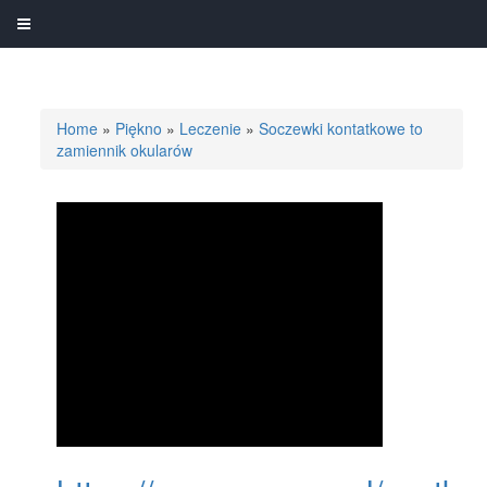
Home
»
Piękno
»
Leczenie
»
Soczewki kontatkowe to
zamiennik okularów