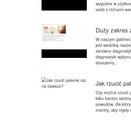
wygodne w użytkowa
osób z różnymi wada
Duży zakres 
W naszym gabinecie
jest siedzibą nasz
zarówno diagnostyk
diagnostyki wykon
stosujemy...
Jak rzucić pa
Czy można rzucić p
kilku bardzo istotn
powodów, dla który
mantrę, aby nigdy 