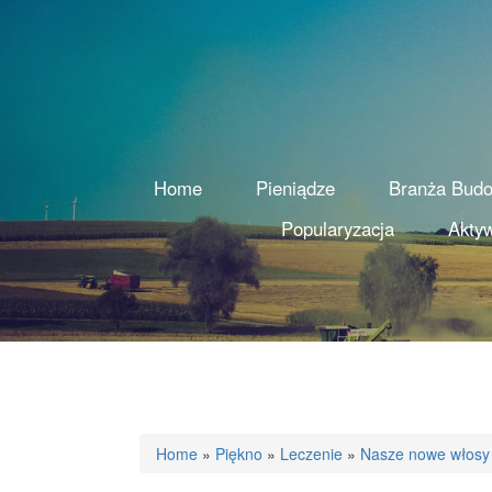
Home
Pieniądze
Branża Bud
Popularyzacja
Aktyw
Home
»
Piękno
»
Leczenie
»
Nasze nowe włosy