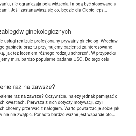
niu, nie ograniczają pola widzenia i mogą być stosowane u
mi. Jeśli zastanawiasz się co, będzie dla Ciebie leps...
zabiegów ginekologicznych
 usługi realizuje profesjonalny prywatny ginekolog. Wrocław
ego gabinetu oraz tu przyjmujemy pacjentki zainteresowane
ą, jak też leceniem różnego rodzaju schorzeń. W przypadku
ujemy m.in. bardzo popularne badania USG. Do tego celu
lenie raz na zawsze?
alenie raz na zawsze? Oczywiście, należy jednak pamiętać o
ych kwestiach. Pierwsza z nich dotyczy motywacji, czyli
ch chcemy przerwać z nałogiem. Warto powtarzać je sobie jak
w nie nie zwątpić. Ponadto bardzo ważne jest wsparcie oto...