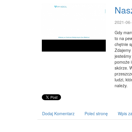
Nas
2021-06-
Gdy mamy 
to na pe
chętnie 
Zdajemy 
jesteśmy 
pomoże i
skórze. W
przeszcz
ludzi, kt
należy.
Dodaj Komentarz
Poleć stronę
Wpis za