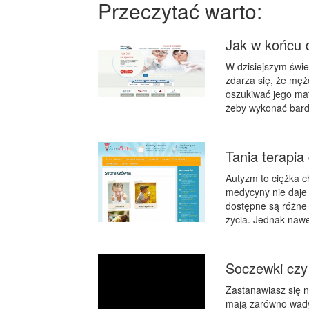
Przeczytać warto:
Jak w końcu d
W dzisiejszym świe
zdarza się, że męż
oszukiwać jego matc
żeby wykonać bardz
Tania terapia 
Autyzm to ciężka c
medycyny nie daje 
dostępne są różne
życia. Jednak nawe
Soczewki czy
Zastanawiasz się 
mają zarówno wady,