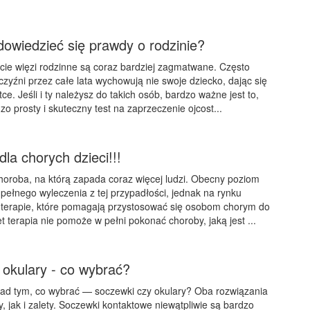
owiedzieć się prawdy o rodzinie?
cie więzi rodzinne są coraz bardziej zagmatwane. Często
czyźni przez całe lata wychowują nie swoje dziecko, dając się
e. Jeśli i ty należysz do takich osób, bardzo ważne jest to,
o prosty i skuteczny test na zaprzeczenie ojcost...
dla chorych dzieci!!!
horoba, na którą zapada coraz więcej ludzi. Obecny poziom
pełnego wyleczenia z tej przypadłości, jednak na rynku
 terapie, które pomagają przystosować się osobom chorym do
t terapia nie pomoże w pełni pokonać choroby, jaką jest ...
 okulary - co wybrać?
nad tym, co wybrać — soczewki czy okulary? Oba rozwiązania
 jak i zalety. Soczewki kontaktowe niewątpliwie są bardzo