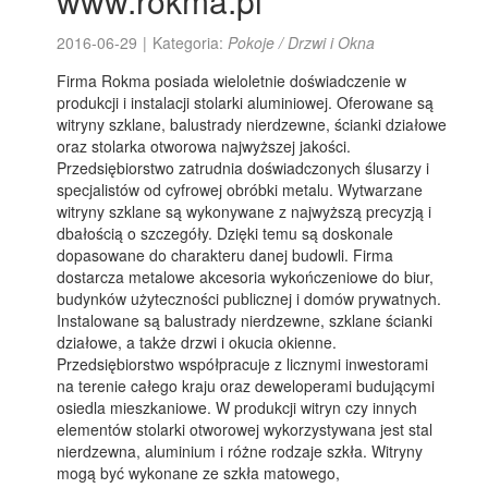
www.rokma.pl
2016-06-29
|
Kategoria:
Pokoje / Drzwi i Okna
Firma Rokma posiada wieloletnie doświadczenie w
produkcji i instalacji stolarki aluminiowej. Oferowane są
witryny szklane, balustrady nierdzewne, ścianki działowe
oraz stolarka otworowa najwyższej jakości.
Przedsiębiorstwo zatrudnia doświadczonych ślusarzy i
specjalistów od cyfrowej obróbki metalu. Wytwarzane
witryny szklane są wykonywane z najwyższą precyzją i
dbałością o szczegóły. Dzięki temu są doskonale
dopasowane do charakteru danej budowli. Firma
dostarcza metalowe akcesoria wykończeniowe do biur,
budynków użyteczności publicznej i domów prywatnych.
Instalowane są balustrady nierdzewne, szklane ścianki
działowe, a także drzwi i okucia okienne.
Przedsiębiorstwo współpracuje z licznymi inwestorami
na terenie całego kraju oraz deweloperami budującymi
osiedla mieszkaniowe. W produkcji witryn czy innych
elementów stolarki otworowej wykorzystywana jest stal
nierdzewna, aluminium i różne rodzaje szkła. Witryny
mogą być wykonane ze szkła matowego,