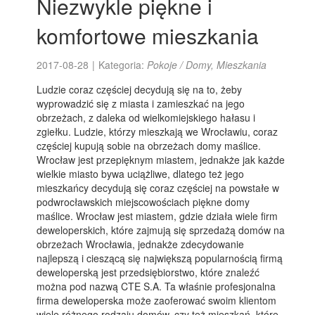
Niezwykle piękne i
komfortowe mieszkania
2017-08-28
|
Kategoria:
Pokoje / Domy, Mieszkania
Ludzie coraz częściej decydują się na to, żeby
wyprowadzić się z miasta i zamieszkać na jego
obrzeżach, z daleka od wielkomiejskiego hałasu i
zgiełku. Ludzie, którzy mieszkają we Wrocławiu, coraz
częściej kupują sobie na obrzeżach domy maślice.
Wrocław jest przepięknym miastem, jednakże jak każde
wielkie miasto bywa uciążliwe, dlatego też jego
mieszkańcy decydują się coraz częściej na powstałe w
podwrocławskich miejscowościach piękne domy
maślice. Wrocław jest miastem, gdzie działa wiele firm
deweloperskich, które zajmują się sprzedażą domów na
obrzeżach Wrocławia, jednakże zdecydowanie
najlepszą i cieszącą się największą popularnością firmą
deweloperską jest przedsiębiorstwo, które znaleźć
można pod nazwą CTE S.A. Ta właśnie profesjonalna
firma deweloperska może zaoferować swoim klientom
wiele różnego rodzaju domów, czy też mieszkań, które