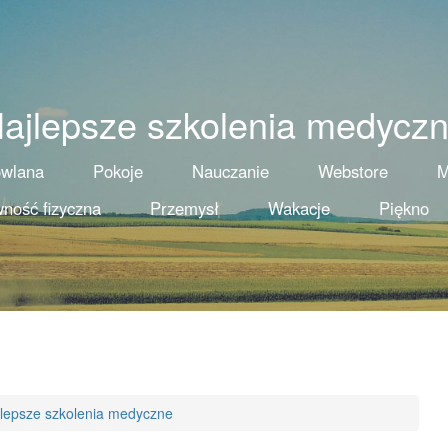
ajlepsze szkolenia medycz
owlana
Pokoje
Nauczanie
Webstore
M
ność fizyczna
Przemysł
Wakacje
Piękno
lepsze szkolenia medyczne