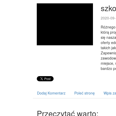
szko
2020-09-
Różnego 
którą pro
się nasza
oferty ed
takich ja
Zapewniam
zawodowe,
miejsce, 
bardzo p
Dodaj Komentarz
Poleć stronę
Wpis za
Przeczytać warto: