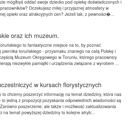
dzie mógłbyś oddać swoje dziecko pod opiekę doświadczonych i
pracowników? Oczekujesz miłej i przyjaznej atmosfery w
nej opieki oraz atrakcyjnych cen? Jeżeli tak, z pewności�...
ńskie oraz ich muzeum.
ruńskiego to fantastyczne miejsce na to, by poznać
ię piernika toruńskiego - przysmaku znanego na całą Polskę i
częścią Muzeum Okręgowego w Toruniu, którego pracownicy
bierają niezwykłe pamiątki i urządzenia związane z wyrobem ...
czestniczyć w kursach florystycznych
 to chcemy poszerzyć informację na temat dziedziny, która nas
je to jedną z propozycji pozyskania odpowiednich wiadomości są
. Zarówno poszerzenie, ale także i możliwość zaktualizowania
 na temat powyższej dziedziny to kolejne atryb...