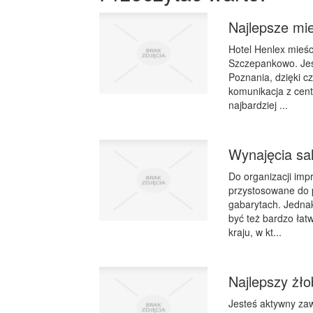
Najlepsze mie
Hotel Henlex mieści
Szczepankowo. Jest
Poznania, dzięki c
komunikacja z cent
najbardziej ...
Wynajęcia sal
Do organizacji imp
przystosowane do p
gabarytach. Jedna
być też bardzo łat
kraju, w kt...
Najlepszy żł
Jesteś aktywny za