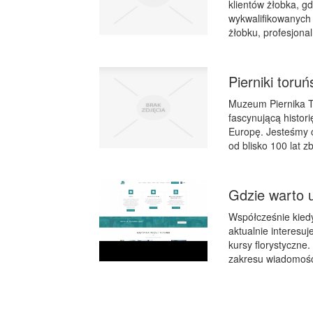
klientów żłobka, g
wykwalifikowanych 
żłobku, profesjonal
Pierniki toru
Muzeum Piernika To
fascynującą histor
Europę. Jesteśmy 
od blisko 100 lat z
Gdzie warto u
Współcześnie kiedy
aktualnie interesu
kursy florystyczne
zakresu wiadomości