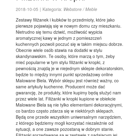
2018-10-05
|
Kategoria:
Webstore / Meble
Zestawy filiżanek i kubków to przedmioty, które jako
pierwsze pojawiają się w nowym domu czy mieszkaniu.
Nietrudno się temu dziwić, możliwość wypicia
aromatycznej kawy w jednym z pomieszczeń
kuchennych pozwoli poczuć się w takim miejscu dobrze.
Obecnie wiele osób stawia na dodatki w stylu
skandynawskim. Te osoby, które marzą o tym, żeby
mieć popularne w tym stylu filiżanki w kropki, z
pewnością znajdą je w niejednym sklepie dekoratorskim,
będzie to między innymi punkt sprzedażowy online
Malowane Biela. Wybór sklepu jest również ważny, co
same artykuły kuchenne. Producent może dać
gwarancję, że produkty, które kupimy będą służyć nam
przez wiele lat. Filiżanki w kropki kupione w obiekcie
Malowane Biela są nie tylko elementami dekoracyjnymi,
co bardzo często zdarza się w niektórych sklepach.
Będą one przede wszystkim uniwersalnym narzędziem,
z którego będziemy mogli korzystać niezależnie od
sytuacji, a one zawsze pozostaną w dobrym stanie.
Filiżanki sprzedawane są w zestawie z nadającym jej