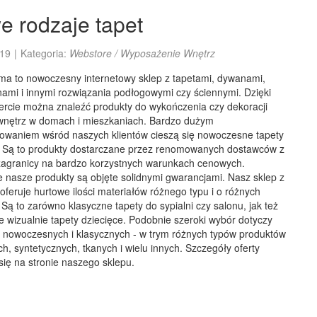
 rodzaje tapet
19
|
Kategoria:
Webstore / Wyposażenie Wnętrz
rma to nowoczesny internetowy sklep z tapetami, dywanami,
nami i innymi rozwiązania podłogowymi czy ściennymi. Dzięki
fercie można znaleźć produkty do wykończenia czy dekoracji
wnętrz w domach i mieszkaniach. Bardzo dużym
sowaniem wśród naszych klientów cieszą się nowoczesne tapety
. Są to produkty dostarczane przez renomowanych dostawców z
z zagranicy na bardzo korzystnych warunkach cenowych.
 nasze produkty są objęte solidnymi gwarancjami. Nasz sklep z
oferuje hurtowe ilości materiałów różnego typu i o różnych
Są to zarówno klasyczne tapety do sypialni czy salonu, jak też
e wizualnie tapety dziecięce. Podobnie szeroki wybór dotyczy
nowoczesnych i klasycznych - w trym różnych typów produktów
h, syntetycznych, tkanych i wielu innych. Szczegóły oferty
się na stronie naszego sklepu.