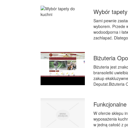
Wybór tapety
Sami pewnie zastan
wyborem. Przede w
wodoodporna i łat
zachlapać. Dlatego
Biżuteria Opo
Biżuteria jest znak
bransoletki uwielb
zakup ekskluzywnej 
Deputat.Biżuteria 
Funkcjonalne
W ofercie sklepu i
wyposażenia kuchn
w jedną całość z p