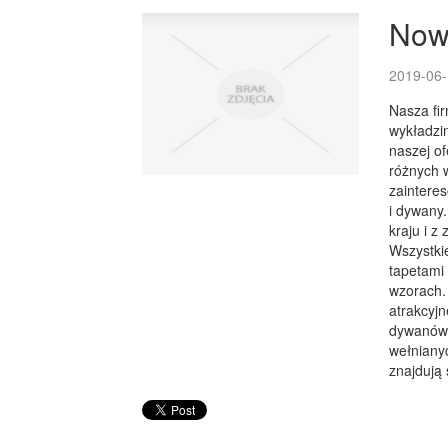
Nowe
2019-06-
Nasza fi
wykładzi
naszej o
różnych 
zaintere
i dywany
kraju i 
Wszystkie
tapetami 
wzorach. 
atrakcyjn
dywanów 
wełnianyc
znajdują 