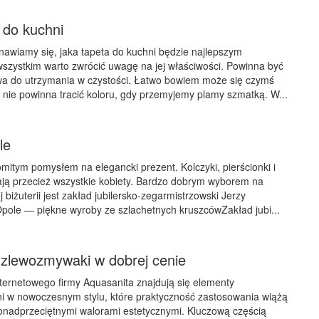
 do kuchni
awiamy się, jaka tapeta do kuchni będzie najlepszym
szystkim warto zwrócić uwagę na jej właściwości. Powinna być
wa do utrzymania w czystości. Łatwo bowiem może się czymś
 nie powinna tracić koloru, gdy przemyjemy plamy szmatką. W...
le
omitym pomysłem na elegancki prezent. Kolczyki, pierścionki i
iają przecież wszystkie kobiety. Bardzo dobrym wyborem na
biżuterii jest zakład jubilersko-zegarmistrzowski Jerzy
Opole — piękne wyroby ze szlachetnych kruszcówZakład jubi...
 zlewozmywaki w dobrej cenie
nternetowego firmy Aquasanita znajdują się elementy
i w nowoczesnym stylu, które praktyczność zastosowania wiążą
onadprzeciętnymi walorami estetycznymi. Kluczową częścią