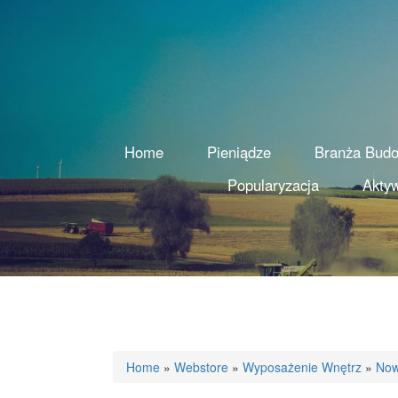
Home
Pieniądze
Branża Bud
Popularyzacja
Aktyw
Home
»
Webstore
»
Wyposażenie Wnętrz
»
Now