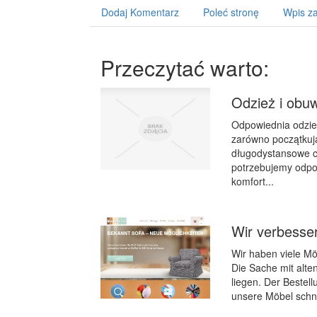
Dodaj Komentarz
Poleć stronę
Wpis za
Przeczytać warto:
Odzież i obuw
Odpowiednia odzież
zarówno początkują
długodystansowe cz
potrzebujemy odpow
komfort...
Wir verbesse
Wir haben viele Mö
Die Sache mit alten
liegen. Der Bestel
unsere Möbel schne