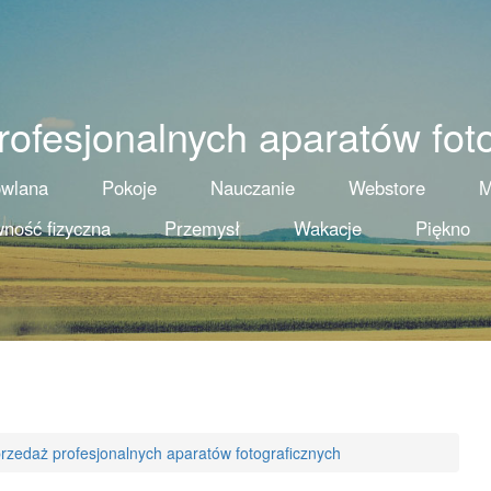
ofesjonalnych aparatów fot
owlana
Pokoje
Nauczanie
Webstore
M
ność fizyczna
Przemysł
Wakacje
Piękno
rzedaż profesjonalnych aparatów fotograficznych