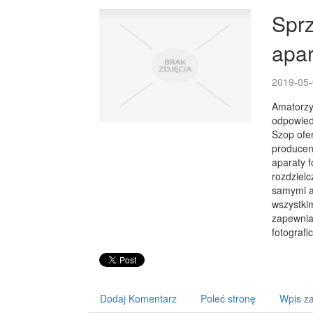
Sprz
apar
2019-05-
Amatorzy 
odpowied
Szop ofer
producent
aparaty 
rozdzielc
samymi ap
wszystki
zapewniaj
fotografi
Dodaj Komentarz
Poleć stronę
Wpis za