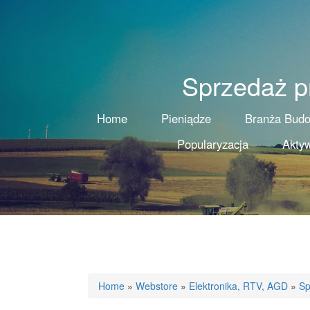
Sprzedaż pr
Home
Pieniądze
Branża Bud
Popularyzacja
Aktyw
Home
»
Webstore
»
Elektronika, RTV, AGD
»
Sp