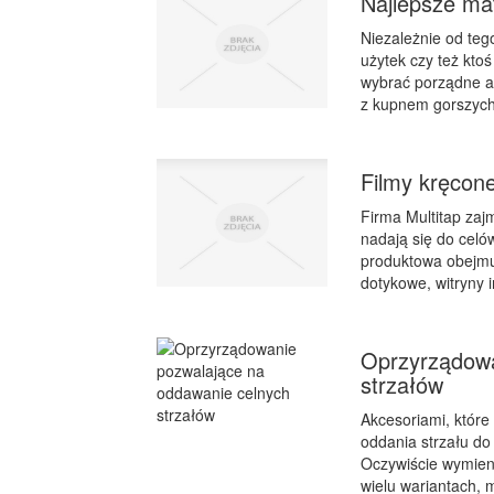
Najlepsze mat
Niezależnie od teg
użytek czy też ktoś
wybrać porządne a
z kupnem gorszych 
Filmy kręcone
Firma Multitap zaj
nadają się do celó
produktowa obejmuj
dotykowe, witryny i
Oprzyrządowa
strzałów
Akcesoriami, któr
oddania strzału do 
Oczywiście wymien
wielu wariantach, 