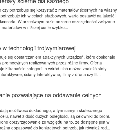
eriały ścierne dla każdego
o czy potrzebuje się korzystać z materiałów ściernych na własny
 potrzebuje ich w celach służbowych, warto postawić na jakość i
kcesoria. W przeciwnym razie pozorne oszczędności związane
materiałów w niższej cenie szybko...
 w technologii trójwymiarowej
muje się dostarczaniem atrakcyjnych urządzeń, które doskonale
w promocyjnych realizowanych przez różne firmy. Oferta
e kilkanaście kategorii, a wśród nich można znaleźć stoły
nteraktywne, ściany interaktywne, filmy z drona czy fil...
nie pozwalające na oddawanie celnych
e dają możliwość dokładnego, a tym samym skutecznego
celu, nawet z dość dużych odległości, są celowniki do broni.
ione oprzyrządowanie ze względu na to, że dostępne jest w
można dopasować do konkretnych potrzeb, jak również rod...