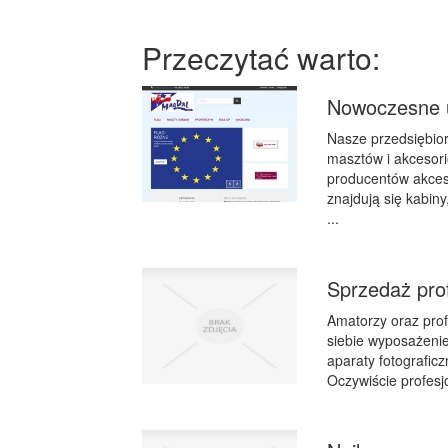
Przeczytać warto:
Nowoczesne u
Nasze przedsiębior
masztów i akcesor
producentów akceso
znajdują się kabin
...
Sprzedaż pro
Amatorzy oraz profe
siebie wyposażenie
aparaty fotografic
Oczywiście profesj