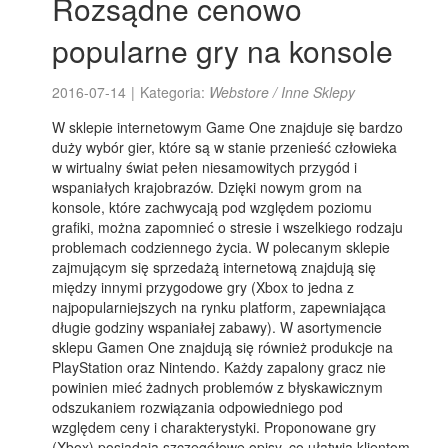
Rozsądne cenowo
popularne gry na konsole
2016-07-14
|
Kategoria:
Webstore / Inne Sklepy
W sklepie internetowym Game One znajduje się bardzo
duży wybór gier, które są w stanie przenieść człowieka
w wirtualny świat pełen niesamowitych przygód i
wspaniałych krajobrazów. Dzięki nowym grom na
konsole, które zachwycają pod względem poziomu
grafiki, można zapomnieć o stresie i wszelkiego rodzaju
problemach codziennego życia. W polecanym sklepie
zajmującym się sprzedażą internetową znajdują się
między innymi przygodowe gry (Xbox to jedna z
najpopularniejszych na rynku platform, zapewniająca
długie godziny wspaniałej zabawy). W asortymencie
sklepu Gamen One znajdują się również produkcje na
PlayStation oraz Nintendo. Każdy zapalony gracz nie
powinien mieć żadnych problemów z błyskawicznym
odszukaniem rozwiązania odpowiedniego pod
względem ceny i charakterystyki. Proponowane gry
(Xbox) posiadają szczegółowe opisy, co ułatwia klientom