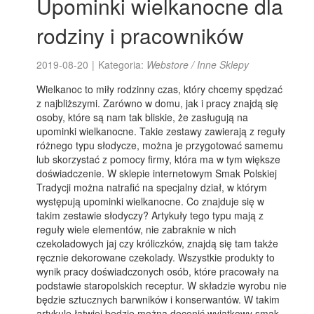
Upominki wielkanocne dla
rodziny i pracowników
2019-08-20
|
Kategoria:
Webstore / Inne Sklepy
Wielkanoc to miły rodzinny czas, który chcemy spędzać
z najbliższymi. Zarówno w domu, jak i pracy znajdą się
osoby, które są nam tak bliskie, że zasługują na
upominki wielkanocne. Takie zestawy zawierają z reguły
różnego typu słodycze, można je przygotować samemu
lub skorzystać z pomocy firmy, która ma w tym większe
doświadczenie. W sklepie internetowym Smak Polskiej
Tradycji można natrafić na specjalny dział, w którym
występują upominki wielkanocne. Co znajduje się w
takim zestawie słodyczy? Artykuły tego typu mają z
reguły wiele elementów, nie zabraknie w nich
czekoladowych jaj czy króliczków, znajdą się tam także
ręcznie dekorowane czekolady. Wszystkie produkty to
wynik pracy doświadczonych osób, które pracowały na
podstawie staropolskich receptur. W składzie wyrobu nie
będzie sztucznych barwników i konserwantów. W takim
artykule łatwiej będzie można docenić wyjątkowy smak