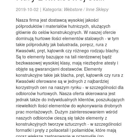
2019-10-02
|
Kategoria:
Webstore / Inne Sklepy
Nasza firma jest dostawcą wysokiej jakości
półproduktów i materiałów hutniczych, służących
głównie do celów konstrukcyjnych. W naszej ofercie
dominują hurtowe ilości elementów stalowych - w tym
takie półprodukty jak balustrada, poręcz, rura z
Kwasówki, pręt, kątownik czy różnego rodzaju blachy.
Są to elementy bazujące na tali nierdzewnej bądź
bezkwasowej wysokiej klasy, mają niezbędne atesty i
objęte są gwarancjami dostawców. Elementy
konstrukcyjne takie jak blacha, pręt, kątownik czy rura z
Kwasówki oferowane są w jednych z najbardziej
korzystnych cen na naszym rynku - w szczególności dla
odbiorców hurtowych. Nasza oferta skierowana jest
jednak także do indywidualnych klientów, poszukujących
niewielkich ilości elementów do wykonywania drobnych
prac montażowych. Dużym zainteresowaniem wśród
naszych odbiorców cieszą się także elementy z
konstrukcyjnych tworzyw sztucznych - w szczególności
formatki i pręty z poliacetali i poliamidów, które mają
coraz większe zastosowanie w przemyśle (np.