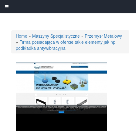
Home
»
Maszyny Specjalistyczne
»
Przemysł Metalowy
»
Firma posiadająca w ofercie takie elementy jak np.
podkładka antywibracyjna