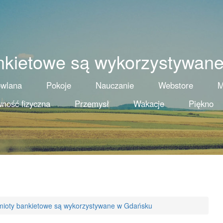
nkietowe są wykorzystywan
owlana
Pokoje
Nauczanie
Webstore
M
ność fizyczna
Przemysł
Wakacje
Piękno
ioty bankietowe są wykorzystywane w Gdańsku