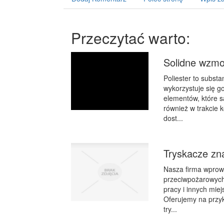
Przeczytać warto:
Solidne wzmo
Poliester to subst
wykorzystuje się g
elementów, które s
również w trakcie 
dost...
Tryskacze zn
Nasza firma wprowa
przeciwpożarowych
pracy i innych mie
Oferujemy na przyk
try...