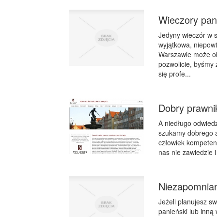
Wieczory pan
Jedyny wieczór w s
wyjątkowa, niepowt
Warszawie może obf
pozwolicie, byśmy 
się profe...
Dobry prawni
A niedługo odwiedz
szukamy dobrego a
człowiek kompetent
nas nie zawiedzie 
Niezapomnian
Jeżeli planujesz s
panieński lub inną