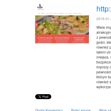
http
2019-01-
Wiele imp
atrakcyjn
z pewnoś
gości, al
również p
takimi ut
miejsca,
bezpiecz
imprezy 
pewności
którym b
również 
wykorzyst
Dodaj Komentarz
Poleć stronę
Wpis za