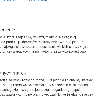
cnienie.
ancja, którą znajdziemy w każdym aucie. Najczęściej
o do produkcji zderzaków. Niestety stanowią one jeden z
ą najczęściej uszkadzane podczas niewielkich stłuczek, jak
kolizji czy wypadków. Firma Troton oraz żywica poliestrowa
anych marek
dza na rynek różnego rodzaju urządzenia i elementy instalacji
. Są to przede wszystkim systemy stosowane w zakładach
jscach, gdzie niezbędne jest przestrzeganie reguł ppoż.
ład zawory kontrolno-alarmowe, czujniki, węże elastyczne czy