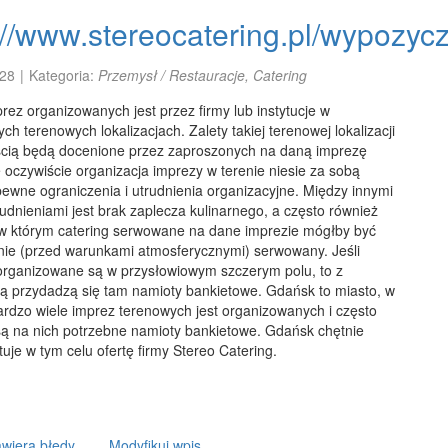
://www.stereocatering.pl/wypozycz
28
|
Kategoria:
Przemysł / Restauracje, Catering
rez organizowanych jest przez firmy lub instytucje w
ych terenowych lokalizacjach. Zalety takiej terenowej lokalizacji
cią będą docenione przez zaproszonych na daną imprezę
e oczywiście organizacja imprezy w terenie niesie za sobą
ewne ograniczenia i utrudnienia organizacyjne. Między innymi
rudnieniami jest brak zaplecza kulinarnego, a często również
 w którym catering serwowane na dane imprezie mógłby być
nie (przed warunkami atmosferycznymi) serwowany. Jeśli
organizowane są w przysłowiowym szczerym polu, to z
ą przydadzą się tam namioty bankietowe. Gdańsk to miasto, w
ardzo wiele imprez terenowych jest organizowanych i często
są na nich potrzebne namioty bankietowe. Gdańsk chętnie
uje w tym celu ofertę firmy Stereo Catering.
wiera błędy
Modyfikuj wpis