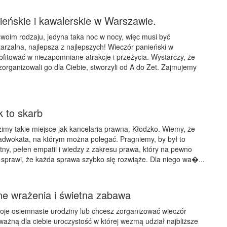
ieńskie i kawalerskie w Warszawie.
woim rodzaju, jedyna taka noc w nocy, więc musi być
arzalna, najlepsza z najlepszych! Wieczór panieński w
itować w niezapomniane atrakcje i przeżycia. Wystarczy, że
zorganizowali go dla Ciebie, stworzyli od A do Zet. Zajmujemy
k to skarb
imy takie miejsce jak kancelaria prawna, Kłodzko. Wiemy, że
dwokata, na którym można polegać. Pragniemy, by był to
ny, pełen empatii i wiedzy z zakresu prawa, który na pewno
i sprawi, że każda sprawa szybko się rozwiąże. Dla niego wa�...
e wrażenia i świetna zabawa
woje osiemnaste urodziny lub chcesz zorganizować wieczór
 ważną dla ciebie uroczystość w której wezmą udział najbliższe