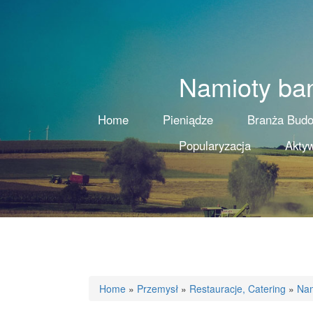
Namioty ba
Home
Pieniądze
Branża Bud
Popularyzacja
Aktyw
Home
»
Przemysł
»
Restauracje, Catering
»
Nam