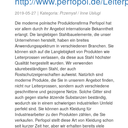
http://www.perfopol.de/Leite
2019-05-27
|
Kategoria:
Przemysł / Inne Usługi
Die moderne polnische Produktionsfirma Perfopol hat
vor allem durch ihr Angebot internationale Bekanntheit
erlangt. Die langlebigen Stahlbauelemente, die unser
Unternehmen herstellt, haben ein breites
Anwendungsspektrum in verschiedenen Branchen. Sie
können sich auf die Langlebigkeit von Produkten wie
Leiterprossen verlassen, da diese aus Stahl höchster
Qualität hergestellt wurden. Wir verwenden
säurebeständigen Stahl, der auch
Rostschutzeigenschaften aufweist. Natürlich sind
moderne Produkte, die Sie in unserem Angebot finden,
nicht nur Leiterprossen, sondern auch verschiedene
geschnittene und gezogene Netze. Solche Gitter sind
auch gegen starke ätzende Substanzen beständig,
wodurch sie in einem schwierigen industriellen Umfeld
perfekt sind. Sie können auch Kleidung für
Industriearbeiter zu den Produkten zählen, die Sie
verkaufen. Perfopol stellt diese Art von Kleidung schon
seit kurzer Zeit her, aber wir erhalten bereits viele