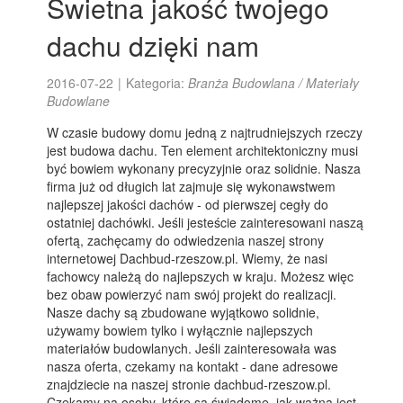
Świetna jakość twojego
dachu dzięki nam
2016-07-22
|
Kategoria:
Branża Budowlana / Materiały
Budowlane
W czasie budowy domu jedną z najtrudniejszych rzeczy
jest budowa dachu. Ten element architektoniczny musi
być bowiem wykonany precyzyjnie oraz solidnie. Nasza
firma już od długich lat zajmuje się wykonawstwem
najlepszej jakości dachów - od pierwszej cegły do
ostatniej dachówki. Jeśli jesteście zainteresowani naszą
ofertą, zachęcamy do odwiedzenia naszej strony
internetowej Dachbud-rzeszow.pl. Wiemy, że nasi
fachowcy należą do najlepszych w kraju. Możesz więc
bez obaw powierzyć nam swój projekt do realizacji.
Nasze dachy są zbudowane wyjątkowo solidnie,
używamy bowiem tylko i wyłącznie najlepszych
materiałów budowlanych. Jeśli zainteresowała was
nasza oferta, czekamy na kontakt - dane adresowe
znajdziecie na naszej stronie dachbud-rzeszow.pl.
Czekamy na osoby, które są świadome, jak ważna jest