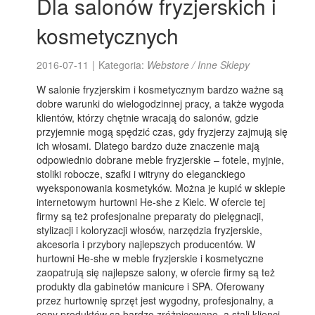
Dla salonów fryzjerskich i
kosmetycznych
2016-07-11
|
Kategoria:
Webstore / Inne Sklepy
W salonie fryzjerskim i kosmetycznym bardzo ważne są
dobre warunki do wielogodzinnej pracy, a także wygoda
klientów, którzy chętnie wracają do salonów, gdzie
przyjemnie mogą spędzić czas, gdy fryzjerzy zajmują się
ich włosami. Dlatego bardzo duże znaczenie mają
odpowiednio dobrane meble fryzjerskie – fotele, myjnie,
stoliki robocze, szafki i witryny do eleganckiego
wyeksponowania kosmetyków. Można je kupić w sklepie
internetowym hurtowni He-she z Kielc. W ofercie tej
firmy są też profesjonalne preparaty do pielęgnacji,
stylizacji i koloryzacji włosów, narzędzia fryzjerskie,
akcesoria i przybory najlepszych producentów. W
hurtowni He-she w meble fryzjerskie i kosmetyczne
zaopatrują się najlepsze salony, w ofercie firmy są też
produkty dla gabinetów manicure i SPA. Oferowany
przez hurtownię sprzęt jest wygodny, profesjonalny, a
ceny produktów są bardzo zróżnicowane, a stali klienci