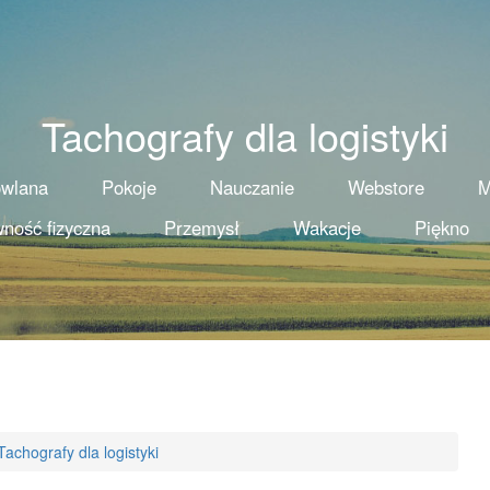
Tachografy dla logistyki
owlana
Pokoje
Nauczanie
Webstore
M
ność fizyczna
Przemysł
Wakacje
Piękno
Tachografy dla logistyki