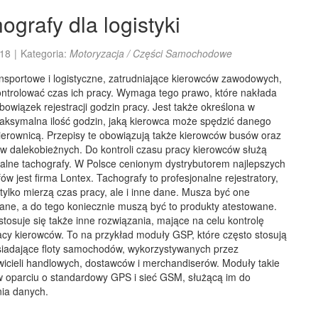
ografy dla logistyki
18
|
Kategoria:
Motoryzacja / Części Samochodowe
ansportowe i logistyczne, zatrudniające kierowców zawodowych,
ntrolować czas ich pracy. Wymaga tego prawo, które nakłada
bowiązek rejestracji godzin pracy. Jest także określona w
aksymalna ilość godzin, jaką kierowca może spędzić danego
kierownicą. Przepisy te obowiązują także kierowców busów oraz
w dalekobieżnych. Do kontroli czasu pracy kierowców służą
nalne tachografy. W Polsce cenionym dystrybutorem najlepszych
ów jest firma Lontex. Tachografy to profesjonalne rejestratory,
 tylko mierzą czas pracy, ale i inne dane. Musza być one
wane, a do tego koniecznie muszą być to produkty atestowane.
tosuje się także inne rozwiązania, mające na celu kontrolę
acy kierowców. To na przykład moduły GSP, które często stosują
osiadające floty samochodów, wykorzystywanych przez
wicieli handlowych, dostawców i merchandiserów. Moduły takie
 w oparciu o standardowy GPS i sieć GSM, służącą im do
nia danych.