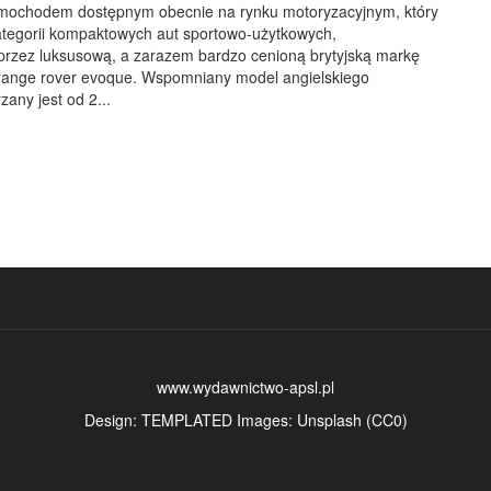
mochodem dostępnym obecnie na rynku motoryzacyjnym, który
kategorii kompaktowych aut sportowo-użytkowych,
zez luksusową, a zarazem bardzo cenioną brytyjską markę
range rover evoque. Wspomniany model angielskiego
any jest od 2...
www.wydawnictwo-apsl.pl
Design:
TEMPLATED
Images:
Unsplash
(
CC0
)