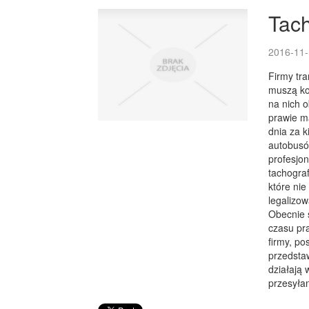
Tach
2016-11-
Firmy tr
muszą ko
na nich o
prawie m
dnia za 
autobusó
profesjo
tachograf
które nie
legalizo
Obecnie s
czasu pr
firmy, p
przedsta
działają
przesyła