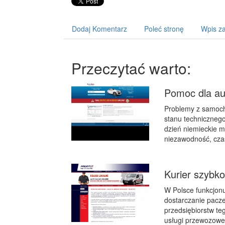
Dodaj Komentarz
Poleć stronę
Wpis za
Przeczytać warto:
Pomoc dla au
Problemy z samoch
stanu technicznego
dzień niemieckie m
niezawodność, czas
Kurier szybk
W Polsce funkcjonu
dostarczanie pacze
przedsiębiorstw teg
usługi przewozowe n