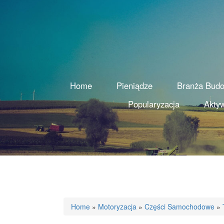
Home
Pieniądze
Branża Bud
Popularyzacja
Aktyw
Home
»
Motoryzacja
»
Części Samochodowe
»