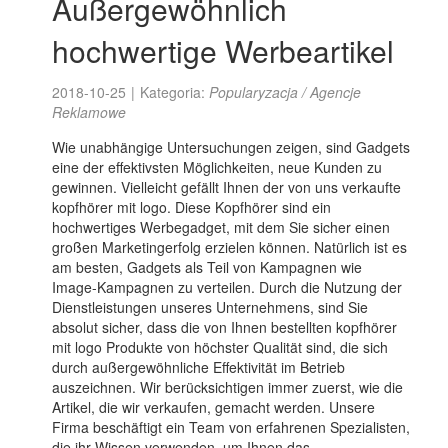
Außergewöhnlich
hochwertige Werbeartikel
2018-10-25
|
Kategoria:
Popularyzacja / Agencje
Reklamowe
Wie unabhängige Untersuchungen zeigen, sind Gadgets
eine der effektivsten Möglichkeiten, neue Kunden zu
gewinnen. Vielleicht gefällt Ihnen der von uns verkaufte
kopfhörer mit logo. Diese Kopfhörer sind ein
hochwertiges Werbegadget, mit dem Sie sicher einen
großen Marketingerfolg erzielen können. Natürlich ist es
am besten, Gadgets als Teil von Kampagnen wie
Image-Kampagnen zu verteilen. Durch die Nutzung der
Dienstleistungen unseres Unternehmens, sind Sie
absolut sicher, dass die von Ihnen bestellten kopfhörer
mit logo Produkte von höchster Qualität sind, die sich
durch außergewöhnliche Effektivität im Betrieb
auszeichnen. Wir berücksichtigen immer zuerst, wie die
Artikel, die wir verkaufen, gemacht werden. Unsere
Firma beschäftigt ein Team von erfahrenen Spezialisten,
die ihr Wissen verwenden, um Ihnen das