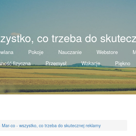
zystko, co trzeba do skutec
owlana
Pokoje
Nauczanie
Webstore
M
ność fizyczna
Przemysł
Wakacje
Piękno
»
Mar-co - wszystko, co trzeba do skutecznej reklamy