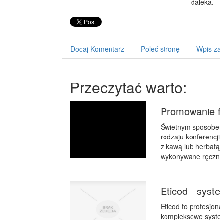
daleka.
Dodaj Komentarz
Poleć stronę
Wpis za
Przeczytać warto:
Promowanie f
Świetnym sposobem
rodzaju konferenc
z kawą lub herbat
wykonywane ręcznie
Eticod - sys
Eticod to profesjon
kompleksowe system