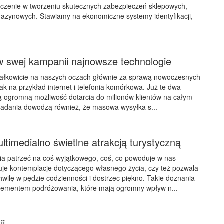
dczenie w tworzeniu skutecznych zabezpieczeń sklepowych,
gazynowych. Stawiamy na ekonomiczne systemy identyfikacji,
w swej kampanii najnowsze technologie
 całkowicie na naszych oczach głównie za sprawą nowoczesnych
 jak na przykład internet i telefonia komórkowa. Już te dwa
ą ogromną możliwość dotarcia do milionów klientów na całym
badania dowodzą również, że masowa wysyłka s...
timedialno świetlne atrakcją turystyczną
ia patrzeć na coś wyjątkowego, coś, co powoduje w nas
uje kontemplacje dotyczącego własnego życia, czy też pozwala
hwilę w pędzie codzienności i dostrzec piękno. Takie doznania
lementem podróżowania, które mają ogromny wpływ n...
ii