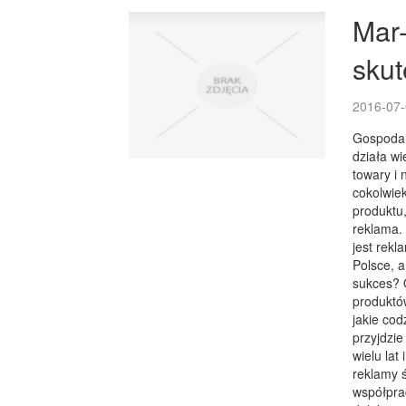
Mar-
skut
2016-07-
Gospodar
działa wi
towary i 
cokolwie
produktu,
reklama.
jest rekl
Polsce, a
sukces? O
produktów
jakie co
przyjdzie
wielu lat
reklamy 
współprac