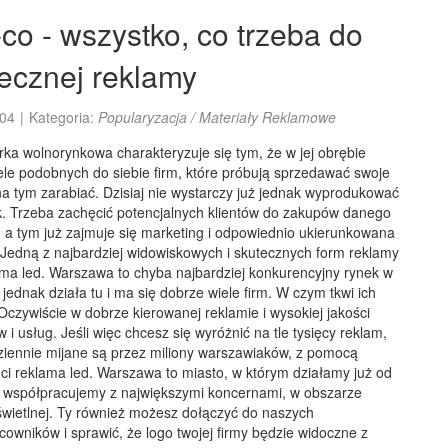
co - wszystko, co trzeba do
ecznej reklamy
04
|
Kategoria:
Popularyzacja / Materiały Reklamowe
ka wolnorynkowa charakteryzuje się tym, że w jej obrębie
ele podobnych do siebie firm, które próbują sprzedawać swoje
na tym zarabiać. Dzisiaj nie wystarczy już jednak wyprodukować
k. Trzeba zachęcić potencjalnych klientów do zakupów danego
 a tym już zajmuje się marketing i odpowiednio ukierunkowana
 Jedną z najbardziej widowiskowych i skutecznych form reklamy
ama led. Warszawa to chyba najbardziej konkurencyjny rynek w
 jednak działa tu i ma się dobrze wiele firm. W czym tkwi ich
czywiście w dobrze kierowanej reklamie i wysokiej jakości
 i usług. Jeśli więc chcesz się wyróżnić na tle tysięcy reklam,
dziennie mijane są przez miliony warszawiaków, z pomocą
 ci reklama led. Warszawa to miasto, w którym działamy już od
 i współpracujemy z największymi koncernami, w obszarze
świetlnej. Ty również możesz dołączyć do naszych
owników i sprawić, że logo twojej firmy będzie widoczne z