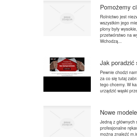
Pomożemy ci
Rolnictwo jest nie
wszystkim jego mie
plony były wysoki
przetwórstwo na wy
Wchodzą...
Jak poradzić 
Pewnie chodzi nam 
za co się tutaj zab
tego chcemy. W każ
urządzić wąski prz
Nowe modele
Jedną z głównych s
profesjonalne ręka
można znaleźć m.in