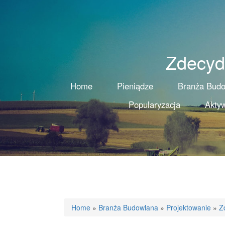
Zdecydo
Home
Pieniądze
Branża Bud
Popularyzacja
Aktyw
Home
»
Branża Budowlana
»
Projektowanie
»
Z