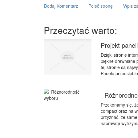
Dodaj Komentarz
Poleć stronę
Wpis za
Przeczytać warto:
Projekt pane
Dzięki stronie inte
piękne drewniane p
tej stronie są najw
Panele przedsiębio
Różnorodno
Przekonamy się, ż
compact oraz na wi
przyznać, że same 
naprawdę wytrzymał