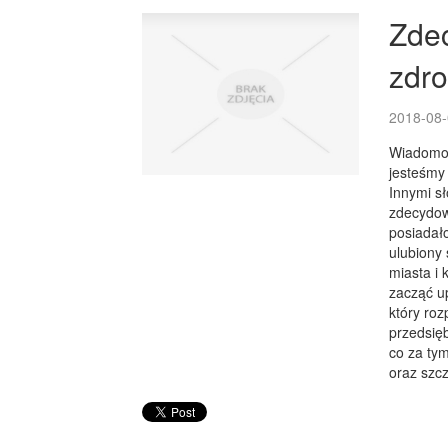
Zde
zdro
2018-08-
Wiadomo,
jesteśmy 
Innymi sł
zdecydow
posiadał
ulubiony
miasta i
zacząć u
który roz
przedsię
co za tym
oraz szcz