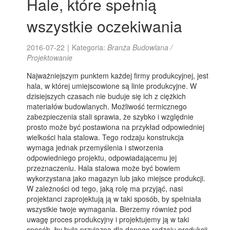
Hale, które spełnią
wszystkie oczekiwania
2016-07-22
|
Kategoria:
Branża Budowlana /
Projektowanie
Najważniejszym punktem każdej firmy produkcyjnej, jest
hala, w której umiejscowione są linie produkcyjne. W
dzisiejszych czasach nie buduje się ich z ciężkich
materiałów budowlanych. Możliwość termicznego
zabezpieczenia stali sprawia, że szybko i względnie
prosto może być postawiona na przykład odpowiedniej
wielkości hala stalowa. Tego rodzaju konstrukcja
wymaga jednak przemyślenia i stworzenia
odpowiedniego projektu, odpowiadającemu jej
przeznaczeniu. Hala stalowa może być bowiem
wykorzystana jako magazyn lub jako miejsce produkcji.
W zależności od tego, jaką rolę ma przyjąć, nasi
projektanci zaprojektują ją w taki sposób, by spełniała
wszystkie twoje wymagania. Bierzemy również pod
uwagę proces produkcyjny i projektujemy ją w taki
sposób, by była przyjazna dla danego rodzaju produkcji.